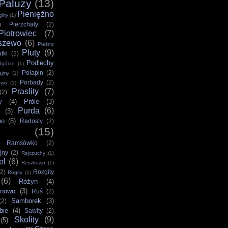
Paluzy
(13)
Pieniężno
lity
(1)
)
Pierzchały
(2)
Piotrowiec
(7)
szewo
(6)
Pleśno
Pluty
(9)
utki
(2)
Podlechy
dgórze
(1)
Połapin
(2)
ajmy
(1)
Porbady
(2)
owo
(1)
Praslity
(7)
(2)
y
(4)
Próle
(3)
Purda
(6)
i
(3)
wo
(5)
Radosty
(2)
(15)
Ramsówko
(2)
jny
(2)
Rejczuchy
(1)
el
(6)
Reszkowo
(1)
(2)
Rozgity
Rogity
(1)
(6)
Różyn
(4)
nowo
(3)
Ruś
(2)
Samborek
(3)
(2)
bie
(4)
Sawity
(2)
Skolity
(9)
(5)