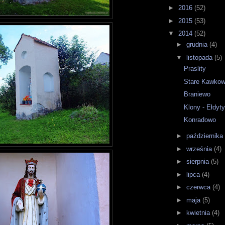
►
2016
(52)
►
2015
(53)
▼
2014
(52)
►
grudnia
(4)
▼
listopada
(5)
Praslity
Stare Kawko
Braniewo
Klony - Ełdyt
Konradowo
►
października
►
września
(4)
►
sierpnia
(5)
►
lipca
(4)
►
czerwca
(4)
►
maja
(5)
►
kwietnia
(4)