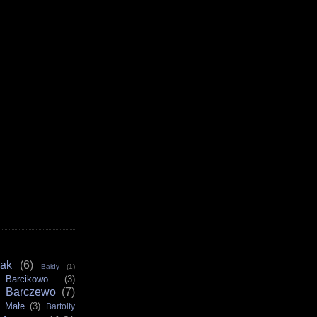
iak
(6)
Bałdy
(1)
Barcikowo
(3)
Barczewo
(7)
y Małe
(3)
Bartołty