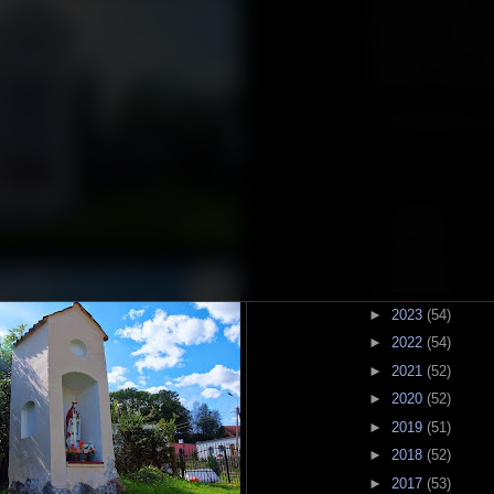
wynikiem moich wy
wypadów po regioni
czasami także w nie
odległości od jej gra
© pch(at)kapliczki.
POPRZEDNIE WP
►
2026
(32)
►
2025
(52)
►
2024
(52)
►
2023
(54)
►
2022
(54)
►
2021
(52)
►
2020
(52)
►
2019
(51)
►
2018
(52)
►
2017
(53)