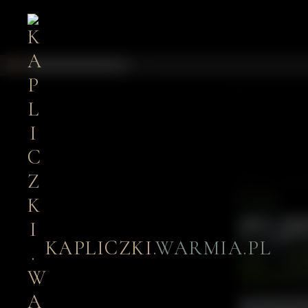
SOBOTA, LISTO
Praslity
KAPLICZKI
.WARMIA.PL