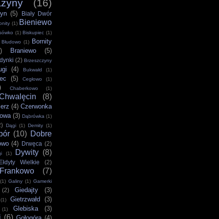
ażyny
(16)
zyn
(5)
Biały Dwór
Bieniewo
onity
(1)
sówko
(1)
Biskupiec
(1)
Bornity
Błudowo
(1)
)
Braniewo
(5)
dynki
(2)
Brzeszczyny
ugi
(4)
Bukwałd
(1)
ec
(5)
Cegłowo
(1)
)
Chaberkowo
(1)
Chwalęcin
(8)
ierz
(4)
Czerwonka
rowa
(3)
Dąbrówka
(1)
2)
Dągi
(1)
Demity
(1)
bór
(10)
Dobre
owo
(4)
Drwęca
(2)
Dywity
(8)
i
(1)
Ełdyty Wielkie
(2)
Frankowo
(7)
(1)
Galiny
(1)
Gamerki
Giedajty
(3)
(2)
Gietrzwałd
(3)
(1)
Glebiska
(3)
(1)
i
(6)
Gołogóra
(4)