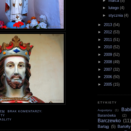
►
marca
(5)
►
lutego
(4)
►
stycznia
(4)
►
2013
(54)
►
2012
(53)
►
2011
(51)
►
2010
(52)
►
2009
(52)
►
2008
(49)
►
2007
(32)
►
2006
(50)
►
2005
(15)
ETYKIETY
Bab
Augustyny
(1)
 PM
BRAK KOMENTARZY:
Baranówka
(2)
ITY
ASLITY
Barczewko
(11)
Bartąg
(5)
Bartołt