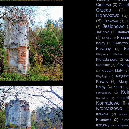
Gronowo
(3)
Grosz
Grzęda
(7)
Henrykowo
(6)
(8)
Jankowo
(3)
Ja
Jesionowo
(
(2)
Jędryc
Jeziorko
(2)
(3)
Kabor
Kabiny
(1)
Kajny
(2)
Karbowo
Kaszuny
(3)
Kę
Kierpajny Wielkie
(1
Ki
Kiersztanowo
(2)
Kieźlin
Kierzliny
(2)
Klebark Mały
(2)
(1)
Klejnow
Klejdyty
(1)
Klewno
(4)
Klony
Knipy
(4)
Knopin
(
Kol
Kokoszewo
(1)
Komink
Komalwy
(1)
Konradowo
(6)
Kramarzewo
Krekole
(2)
Kręsk
Kronowo
(3)
Kros
Krzykały
(2)
Krzywie