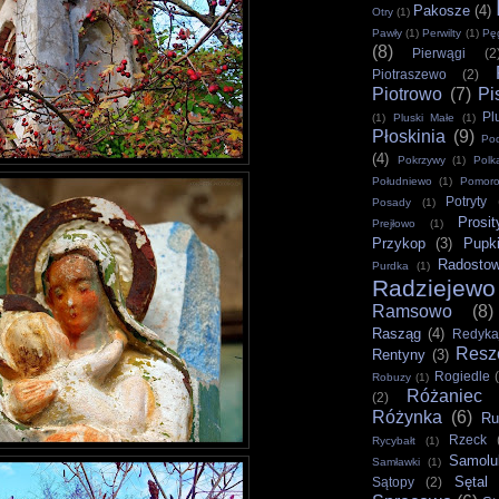
Pakosze
(4)
Otry
(1)
Pawły
(1)
Perwilty
(1)
Pęg
(8)
Pierwągi
(2
Piotraszewo
(2)
Piotrowo
(7)
Pi
Pl
(1)
Pluski Małe
(1)
Płoskinia
(9)
Po
(4)
Pokrzywy
(1)
Polk
Południewo
(1)
Pomor
Potryty
Posady
(1)
Prosit
Prejłowo
(1)
Przykop
(3)
Pupk
Radosto
Purdka
(1)
Radziejewo
Ramsowo
(8)
Rasząg
(4)
Redyka
Resz
Rentyny
(3)
Rogiedle
Robuzy
(1)
Różaniec
(2)
Różynka
(6)
Ru
Rzeck
Rycybałt
(1)
Samolu
Samławki
(1)
Sętal
Sątopy
(2)