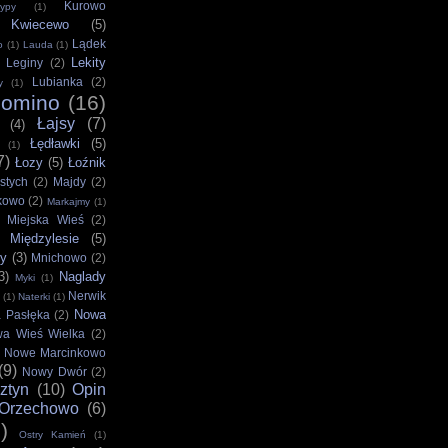
Kurowo
ypy
(1)
Kwiecewo
(5)
Lądek
o
(1)
Lauda
(1)
Lekity
Leginy
(2)
Lubianka
(2)
y
(1)
bomino
(16)
Łajsy
(7)
(4)
Łędławki
(5)
(1)
7)
Łozy
(5)
Łoźnik
stych
(2)
Majdy
(2)
kowo
(2)
Markajmy
(1)
Miejska Wieś
(2)
Międzylesie
(5)
ny
(3)
Mnichowo
(2)
3)
Naglady
Myki
(1)
Nerwik
(1)
Naterki
(1)
Nowa
 Pasłęka
(2)
a Wieś Wielka
(2)
Nowe Marcinkowo
(9)
Nowy Dwór
(2)
ztyn
(10)
Opin
Orzechowo
(6)
)
Ostry Kamień
(1)