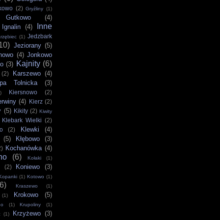
kowo
(2)
Gryźliny
(1)
Gutkowo
(4)
Inne
Ignalin
(4)
Jedzbark
rzębiec
(1)
10)
Jeziorany
(5)
howo
(4)
Jonkowo
Kajnity
(6)
no
(3)
Karszewo
(4)
(2)
pa Tolnicka
(3)
Kiersnowo
(2)
)
erwiny
(4)
Kierz
(2)
y
(5)
Kikity
(2)
Kiwity
Klebark Wielki
(2)
Klewki
(4)
o
(2)
(5)
Kłębowo
(3)
Kochanówka
(4)
2)
no
(6)
Kołaki
(1)
Koniewo
(3)
i
(2)
Kopanki
(1)
Kotowo
(1)
(6)
Kraszewo
(1)
Krokowo
(5)
(1)
no
(1)
Krupoliny
(1)
Krzyżewo
(3)
c
(1)