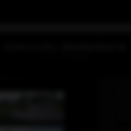
KAPLICZKI WARMIŃSKIE
KAPLICZKI WARMIŃSKIE
HTTP://KAPLICZKI.WARMIA.PL
PADA 29, 2014
Nierozłącznym ele
Warmii są kapliczki
można je spotkać p
rozstajach, przy g
miejscach gdzie kie
gospodarstwa istni
niszczeje samotna 
część jest odnawia
przetrwanie.
Ten blog zawiera z