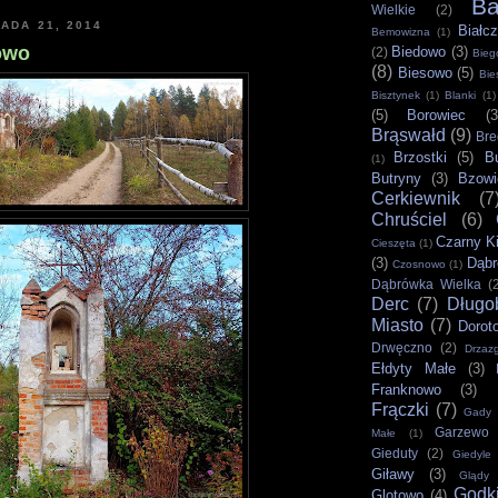
B
Wielkie
(2)
PADA 21, 2014
Białc
Bemowizna
(1)
owo
Biedowo
(3)
(2)
Bieg
(8)
Biesowo
(5)
Bie
Bisztynek
(1)
Blanki
(1)
(5)
Borowiec
(3
Brąswałd
(9)
Bre
Brzostki
(5)
B
(1)
Butryny
(3)
Bzowi
Cerkiewnik
(7
Chruściel
(6)
Czarny K
Cieszęta
(1)
(3)
Dąb
Czosnowo
(1)
Dąbrówka Wielka
(
Derc
(7)
Długo
Miasto
(7)
Dorot
Drwęczno
(2)
Drzazg
Ełdyty Małe
(3)
Franknowo
(3)
Frączki
(7)
Gady
Garzewo
Małe
(1)
Gieduty
(2)
Giedyle
Giławy
(3)
Glądy
Godk
Glotowo
(4)