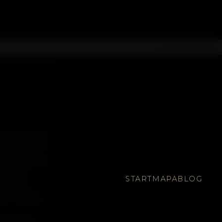
mentem krajobrazu
. Na jej obszarze
rzy drogach, na
ospodarstwach lub
dyś takie
START
MAPA
BLOG
ały. Część
i opuszczona,
na i ma szanse na
djęcia będące