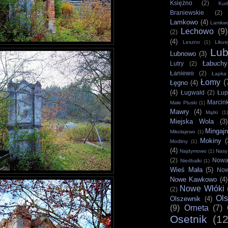
Księżno
(2)
Kud
Braniewskie
(2)
Lamkowo
(4)
Lamkw
Lechowo
(9)
(2)
(4)
Leszno
(1)
Likus
Lu
Lubnowo
(3)
Łabuchy
Lutry
(2)
Łaniewo
(2)
Łapka
Łomy
(
Łęgno
(4)
(4)
Ługwałd
(2)
Łup
Marcin
Małe Pluski
(1)
Mawry
(4)
Mątki
(1)
Miejska Wola
(3)
Mingaj
Mikołajewo
(1)
Mokiny
(
Modliny
(1)
(4)
Najdymowo
(1)
Nasy
(2)
Nowa
Niedbałki
(1)
Wieś Mała
(5)
Now
Nowe Kawkowo
(4)
Nowe Włóki
(2)
Ols
Olszewnik
(4)
(9)
Orneta
(7)
Osetnik
(12